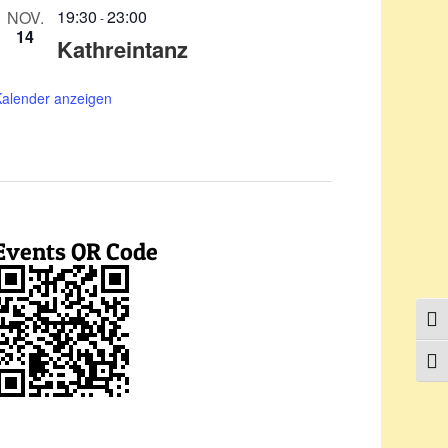
19:30
23:00
NOV.
-
14
Kathreintanz
Kalender anzeigen
Events QR Code
Umsc
Schr